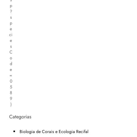
p
?
s
p
e
ci
e
s
C
o
d
e
=
0
5
8
9
)
Categorias
Biologia de Corais e Ecologia Recifal